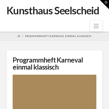
Kunsthaus
T
t
Kunsthaus Seelscheid
W
Seelscheid
Nav
PROGRAMMHEFT KARNEVAL EINMAL KLASSISCH
Programmheft Karneval
einmal klassisch